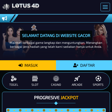
SELAMAT DATANG DI WEBSITE GACOR
Mainkan berbagai game lengkap dan menguntungkan. Menangkan
berbagai jenis hadiah yang telah kami sediakan hanya untuk Anda.
MASUK
DAFTAR
TOGEL
SLOT
CASINO
ARCADE
SPORTS
PROGRESIVE
JACKPOT