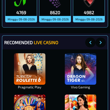
4769
8620
4982
Minggu 09-08-2026
Minggu 09-08-2026
Minggu 09-08-2026
RECOMENDED
LIVE CASINO
Pragmatic Play
Vivo Gaming