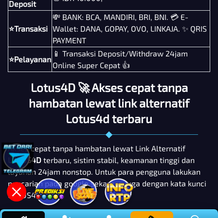
Deposit
💸 BANK: BCA, MANDIRI, BRI, BNI. 💳 E-
⭐Transaksi
Wallet: DANA, GOPAY, OVO, LINKAJA. ✨ QRIS
PAYMENT
📱 Transaksi Deposit/Withdraw 24jam
⭐Pelayanan
Online Super Cepat 👍
Lotus4D 🚀 Akses cepat tanpa
hambatan lewat link alternatif
Lotus4d terbaru
Akses cepat tanpa hambatan lewat Link Alternatif
LOTUS4D
terbaru, sistim stabil, keamanan tinggi dan
layanan 24jam nonstop. Untuk para pengguna lakukan
pencarian pada google sekarang juga dengan kata kunci
LOTUS4D.