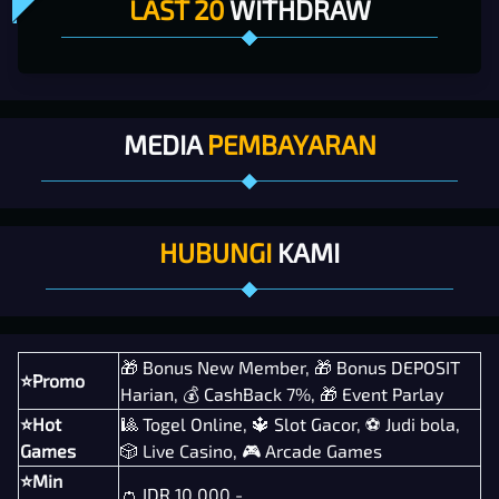
LAST 20
WITHDRAW
MEDIA
PEMBAYARAN
HUBUNGI
KAMI
🎁 Bonus New Member, 🎁 Bonus DEPOSIT
⭐Promo
Harian, 💰 CashBack 7%, 🎁 Event Parlay
⭐Hot
🎱 Togel Online, 🔱 Slot Gacor, ⚽ Judi bola,
Games
🎲 Live Casino, 🎮 Arcade Games
⭐Min
👛 IDR 10.000,-