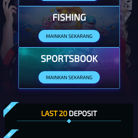
FISHING
MAINKAN SEKARANG
SPORTSBOOK
MAINKAN SEKARANG
DP
LAST 20
DEPOSIT
WD