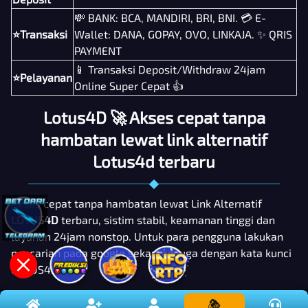
💸 BANK: BCA, MANDIRI, BRI, BNI. 💳 E-
⭐Transaksi
Wallet: DANA, GOPAY, OVO, LINKAJA. ✨ QRIS
PAYMENT
📱 Transaksi Deposit/Withdraw 24jam
⭐Pelayanan
Online Super Cepat 👍
Lotus4D 🚀 Akses cepat tanpa
hambatan lewat link alternatif
Lotus4d terbaru
Akses cepat tanpa hambatan lewat Link Alternatif
LOTUS4D
terbaru, sistim stabil, keamanan tinggi dan
layanan 24jam nonstop. Untuk para pengguna lakukan
pencarian pada google sekarang juga dengan kata kunci
LOTUS4D.